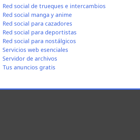
Red social de trueques e intercambios
Red social manga y anime
Red social para cazadores
Red social para deportistas
Red social para nostálgicos
Servicios web esenciales
Servidor de archivos
Tus anuncios gratis