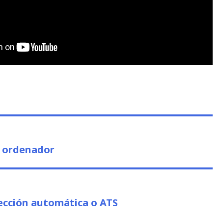
o ordenador
ección automática o ATS