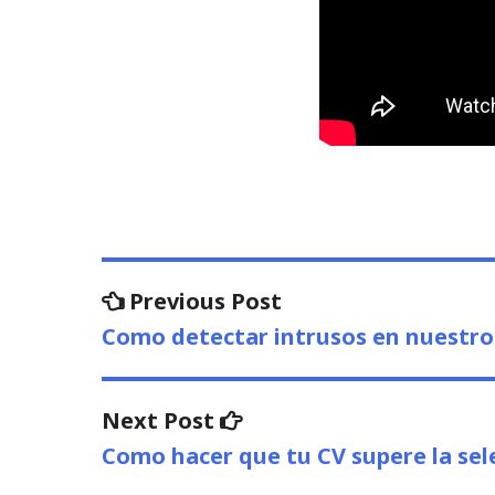
Navegación
Previous
Previous Post
post:
de
Como detectar intrusos en nuestr
entradas
Next
Next Post
post:
Como hacer que tu CV supere la sel