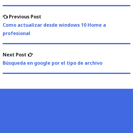
Navegación
Previous
Previous Post
de
post:
Como actualizar desde windows 10 Home a
profesional
entradas
Next
Next Post
post:
Búsqueda en google por el tipo de archivo