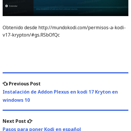
Obtenido desde http://mundokodi.com/permisos-a-kodi-
v17-krypton/#gs.RSbOfQc
Navegación
Previous
Previous Post
de
post:
Instalación de Addon Plexus en kodi 17 Kryton en
windows 10
entradas
Next
Next Post
post:
Pasos para poner Kodi en español