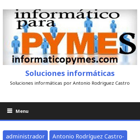
Skip
to
content
Soluciones informáticas
Soluciones informáticas por Antonio Rodriguez Castro
Menu
administrador
Antonio Rodríguez Castro-