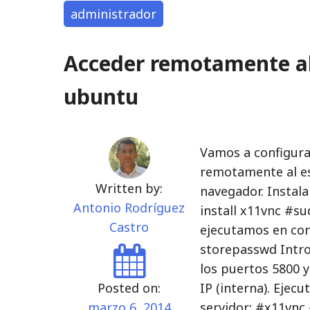
administrador
Acceder remotamente al
ubuntu
Vamos a configur
remotamente al es
Written by:
navegador. Instal
Antonio Rodríguez
install x11vnc #su
Castro
ejecutamos en cons
storepasswd Intro
los puertos 5800 y
Posted on:
IP (interna). Ejec
marzo 6, 2014
servidor: #x11vnc 