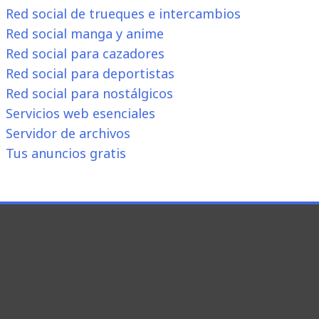
Red social de trueques e intercambios
Red social manga y anime
Red social para cazadores
Red social para deportistas
Red social para nostálgicos
Servicios web esenciales
Servidor de archivos
Tus anuncios gratis