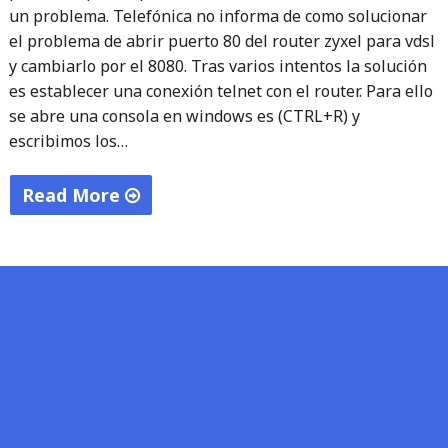
un problema. Telefónica no informa de como solucionar
el problema de abrir puerto 80 del router zyxel para vdsl
y cambiarlo por el 8080. Tras varios intentos la solución
es establecer una conexión telnet con el router. Para ello
se abre una consola en windows es (CTRL+R) y
escribimos los…
Read More
"Método
para
abrir
el
puerto
80
del
router