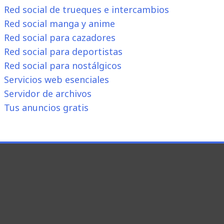
Red social de trueques e intercambios
Red social manga y anime
Red social para cazadores
Red social para deportistas
Red social para nostálgicos
Servicios web esenciales
Servidor de archivos
Tus anuncios gratis