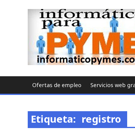
Skip
to
content
Ofertas de empleo
Servicios web gr
Etiqueta:
registro